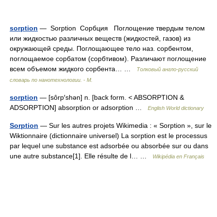
sorption
— Sorption Сорбция Поглощение твердым телом
или жидкостью различных веществ (жидкостей, газов) из
окружающей среды. Поглощающее тело наз. сорбентом,
поглощаемое сорбатом (сорбтивом). Различают поглощение
всем объемом жидкого сорбента… …
Толковый англо-русский
словарь по нанотехнологии. - М.
sorption
— [sôrp′shən] n. [back form. < ABSORPTION &
ADSORPTION] absorption or adsorption …
English World dictionary
Sorption
— Sur les autres projets Wikimedia : « Sorption », sur le
Wiktionnaire (dictionnaire universel) La sorption est le processus
par lequel une substance est adsorbée ou absorbée sur ou dans
une autre substance[1]. Elle résulte de l… …
Wikipédia en Français