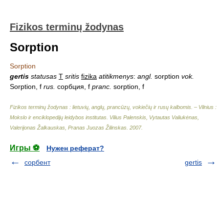
Fizikos terminų žodynas
Sorption
Sorption
gertis
statusas
T
sritis
fizika
atitikmenys
:
angl.
sorption
vok.
Sorption, f
rus.
сорбция, f
pranc.
sorption, f
Fizikos terminų žodynas : lietuvių, anglų, prancūzų, vokiečių ir rusų kalbomis. – Vilnius :
Mokslo ir enciklopedijų leidybos institutas
.
Vilius Palenskis, Vytautas Valiukėnas,
Valerijonas Žalkauskas, Pranas Juozas Žilinskas
.
2007
.
Игры ⚽
Нужен реферат?
сорбент
gertis