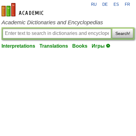
RU
DE
ES
FR
en-academic.com
Academic Dictionaries and Encyclopedias
Search!
Interpretations
Translations
Books
Игры ⚽