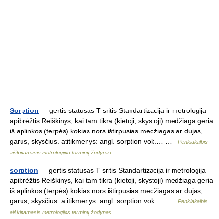
Sorption
— gertis statusas T sritis Standartizacija ir metrologija
apibrėžtis Reiškinys, kai tam tikra (kietoji, skystoji) medžiaga geria
iš aplinkos (terpės) kokias nors ištirpusias medžiagas ar dujas,
garus, skysčius. atitikmenys: angl. sorption vok.… …
Penkiakalbis
aiškinamasis metrologijos terminų žodynas
sorption
— gertis statusas T sritis Standartizacija ir metrologija
apibrėžtis Reiškinys, kai tam tikra (kietoji, skystoji) medžiaga geria
iš aplinkos (terpės) kokias nors ištirpusias medžiagas ar dujas,
garus, skysčius. atitikmenys: angl. sorption vok.… …
Penkiakalbis
aiškinamasis metrologijos terminų žodynas