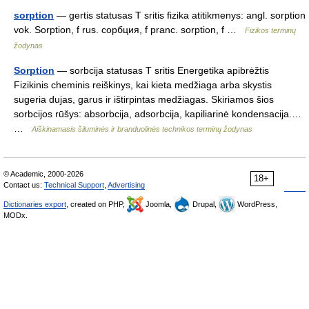
sorption
— gertis statusas T sritis fizika atitikmenys: angl. sorption
vok. Sorption, f rus. сорбция, f pranc. sorption, f …
Fizikos terminų
žodynas
Sorption
— sorbcija statusas T sritis Energetika apibrėžtis
Fizikinis cheminis reiškinys, kai kieta medžiaga arba skystis
sugeria dujas, garus ir ištirpintas medžiagas. Skiriamos šios
sorbcijos rūšys: absorbcija, adsorbcija, kapiliarinė kondensacija.…
…
Aiškinamasis šiluminės ir branduolinės technikos terminų žodynas
© Academic, 2000-2026
18+
Contact us:
Technical Support
,
Advertising
Dictionaries export
, created on PHP,
Joomla,
Drupal,
WordPress,
MODx.